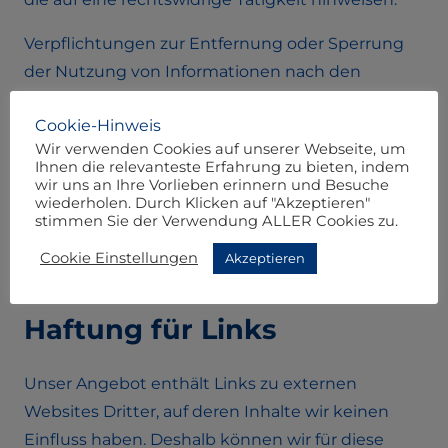
Verpflichtungen zur Entfernung oder Sperrung
der Nutzung von Informationen nach den
allgemeinen Gesetzen bleiben hiervon
Cookie-Hinweis
unberührt. Eine diesbezügliche Haftung ist
Wir verwenden Cookies auf unserer Webseite, um
jedoch erst ab dem Zeitpunkt der Kenntnis einer
Ihnen die relevanteste Erfahrung zu bieten, indem
konkreten Rechtsverletzung möglich. Bei
wir uns an Ihre Vorlieben erinnern und Besuche
wiederholen. Durch Klicken auf "Akzeptieren"
Bekanntwerden von entsprechenden
stimmen Sie der Verwendung ALLER Cookies zu.
Rechtsverletzungen werden wir diese Inhalte
Cookie Einstellungen
Akzeptieren
umgehend entfernen.
Haftung für Links
Unser Angebot enthält Links zu externen
Websites Dritter, auf deren Inhalte wir keinen
Einfluss haben. Deshalb können wir für diese